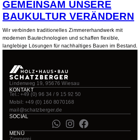
GEMEINSAM UNSERE
BAUKULTUR VERÄNDERN
Wir verbinden traditionelles Zimmererhandwerk mit
modernen Bautechnologien und schaffen flexible,
langlebige Lösungen für nachhaltiges Bauen im Bestand.
Lindenweg 19, 95676 Wiesau
KONTAKT
Tel.:
+49 (0) 96 34 / 9 15 92 50
Mobil:
+49 (0) 160 8070168
mail@schatzberger.de
SOCIAL
MENÜ
Zimmerei