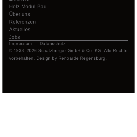
Holz-Modul-Bau
Über uns
Referenzen
Aktuelles
Jobs
Impressum
Datenschutz
© 1933–2026 Schatzberger GmbH & Co. KG. Alle Rechte
vorbehalten. Design by
Renoarde Regensburg
.