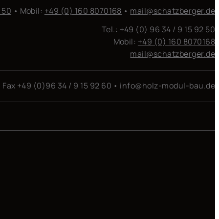
2 50
• Mobil:
+49 (0) 160 8070168
•
mail@schatzberger.de
Tel.:
+49 (0) 96 34 / 9 15 92 50
Mobil:
+49 (0) 160 8070168
mail@schatzberger.de
• Fax +49 (0)96 34 / 9 15 92 60 • info@holz-modul-bau.de