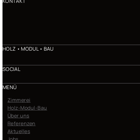
KONTAKT
HOLZ • MODUL • BAU
SOCIAL
MENÜ
Zimmerei
Holz-Modul-Bau
Über uns
Referenzen
Aktuelles
Jobs